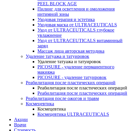
PEEL BLOCK AGE
Пилинг для осветления и омоложения
интимной зоны
Уходовая терапия и эстетика
Уходовая маска от ULTRACEUTICALS
Уход от ULTRACEUTICALS глубокое
увлажнение
Уход от ULTRACEUTICALS витаминный
заряд
Массаж лица авторская методика
Удаление татуажа и татуировок
Удаление татуажа и татуировок
PICOSURE - удаление перманентного
макияжа
PICOSURE - удаление татуировок
Реабилитация после пластических операций
Реабилитация после пластических операций
Реабилитация после пластических операций
Реабилитация после ожогов и травм
Космецевтика
Космецевтика
Космецевтика ULTRACEUTICALS
Акции
Врачи
Стоимость