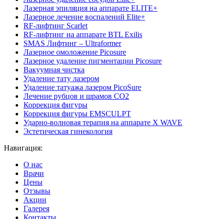
Лазерная эпиляция на аппарате ELITE+
Лазерное лечение воспалений Elite+
RF-лифтинг Scarlet
RF-лифтинг на аппарате BTL Exilis
SMAS Лифтинг – Ultraformer
Лазерное омоложение Picosure
Лазерное удаление пигментации Picosure
Вакуумная чистка
Удаление тату лазером
Удаление татуажа лазером PicoSure
Лечение рубцов и шрамов CO2
Коррекция фигуры
Коррекция фигуры EMSCULPT
Ударно-волновая терапия на аппарате X WAVE
Эстетическая гинекология
Навигация:
О нас
Врачи
Цены
Отзывы
Акции
Галерея
Контакты