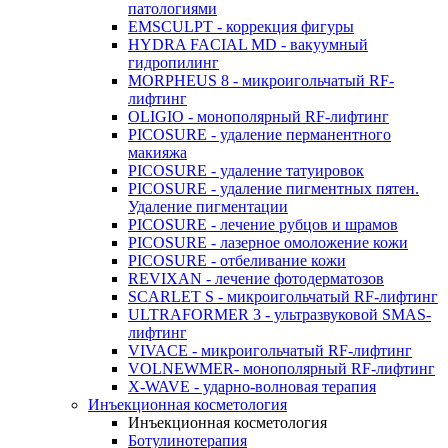
патологиями
EMSCULPT - коррекция фигуры
HYDRA FACIAL MD - вакуумный
гидропилинг
MORPHEUS 8 - микроигольчатый RF-
лифтинг
OLIGIO - монополярный RF-лифтинг
PICOSURE - удаление перманентного
макияжа
PICOSURE - удаление татуировок
PICOSURE - удаление пигментных пятен.
Удаление пигментации
PICOSURE - лечение рубцов и шрамов
PICOSURE - лазерное омоложение кожи
PICOSURE - отбеливание кожи
REVIXAN - лечение фотодерматозов
SCARLET S - микроигольчатый RF-лифтинг
ULTRAFORMER 3 - ультразвуковой SMAS-
лифтинг
VIVACE - микроигольчатый RF-лифтинг
VOLNEWMER- монополярный RF-лифтинг
X-WAVE - ударно-волновая терапия
Инъекционная косметология
Инъекционная косметология
Ботулинотерапия