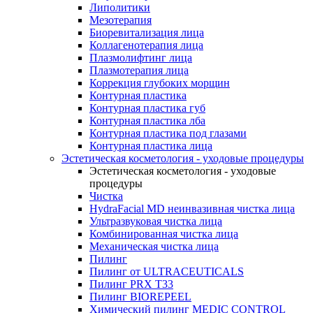
Липолитики
Мезотерапия
Биоревитализация лица
Коллагенотерапия лица
Плазмолифтинг лица
Плазмотерапия лица
Коррекция глубоких морщин
Контурная пластика
Контурная пластика губ
Контурная пластика лба
Контурная пластика под глазами
Контурная пластика лица
Эстетическая косметология - уходовые процедуры
Эстетическая косметология - уходовые
процедуры
Чистка
HydraFacial MD неинвазивная чистка лица
Ультразвуковая чистка лица
Комбинированная чистка лица
Механическая чистка лица
Пилинг
Пилинг от ULTRACEUTICALS
Пилинг PRX T33
Пилинг BIOREPEEL
Химический пилинг MEDIC CONTROL