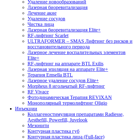
Удаление новообразований
Лазерная биоревитализация
Лечение акне
Удаление сосудов
Чистка лица
Лазерная биоревитализация Elite+
RF-лифтинг Scarlet
ULTRAFORMER – SMAS Лифтинг без рисков и
восстановительного периода
Лазерное лечение воспалительных элементов
Elite+
RF-лифтинг на аппарате BTL Exilis
Лазерная эпиляция на аппарате Elite+
Терапия Emsella BTL
Лазерное удаление сосудов Elite+
Morpheus 8 игольчатый RF-лифтинг
RF Vivace
Фотодинамическая Терапия REVIXAN
Монополярный термолифтинг Oligio
Инъекции
Коллагеностимуляция препаратами Radiesse,
Aesthefill, Powerfill, Juvelook
Мезонити
Контурная пластика губ
Контурная пластика лица (Full-face)