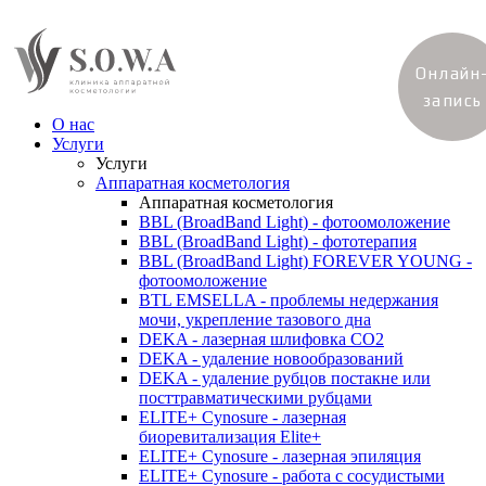
Онлайн
запись
О нас
Услуги
Услуги
Аппаратная косметология
Аппаратная косметология
BBL (BroadBand Light) - фотоомоложение
BBL (BroadBand Light) - фототерапия
BBL (BroadBand Light) FOREVER YOUNG -
фотоомоложение
BTL EMSELLA - проблемы недержания
мочи, укрепление тазового дна
DEKA - лазерная шлифовка CO2
DEKA - удаление новообразований
DEKA - удаление рубцов постакне или
посттравматическими рубцами
ELITE+ Cynosure - лазерная
биоревитализация Elite+
ELITE+ Cynosure - лазерная эпиляция
ELITE+ Cynosure - работа с сосудистыми