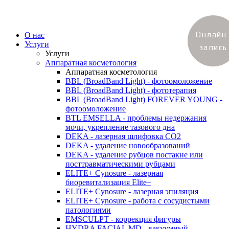
Онлайн
О нас
Услуги
запись
Услуги
Аппаратная косметология
Аппаратная косметология
BBL (BroadBand Light) - фотоомоложение
BBL (BroadBand Light) - фототерапия
BBL (BroadBand Light) FOREVER YOUNG -
фотоомоложение
BTL EMSELLA - проблемы недержания
мочи, укрепление тазового дна
DEKA - лазерная шлифовка CO2
DEKA - удаление новообразований
DEKA - удаление рубцов постакне или
посттравматическими рубцами
ELITE+ Cynosure - лазерная
биоревитализация Elite+
ELITE+ Cynosure - лазерная эпиляция
ELITE+ Cynosure - работа с сосудистыми
патологиями
EMSCULPT - коррекция фигуры
HYDRA FACIAL MD - вакуумный