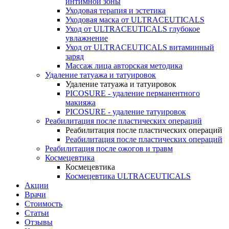
интимной зоны
Уходовая терапия и эстетика
Уходовая маска от ULTRACEUTICALS
Уход от ULTRACEUTICALS глубокое
увлажнение
Уход от ULTRACEUTICALS витаминный
заряд
Массаж лица авторская методика
Удаление татуажа и татуировок
Удаление татуажа и татуировок
PICOSURE - удаление перманентного
макияжа
PICOSURE - удаление татуировок
Реабилитация после пластических операций
Реабилитация после пластических операций
Реабилитация после пластических операций
Реабилитация после ожогов и травм
Космецевтика
Космецевтика
Космецевтика ULTRACEUTICALS
Акции
Врачи
Стоимость
Статьи
Отзывы