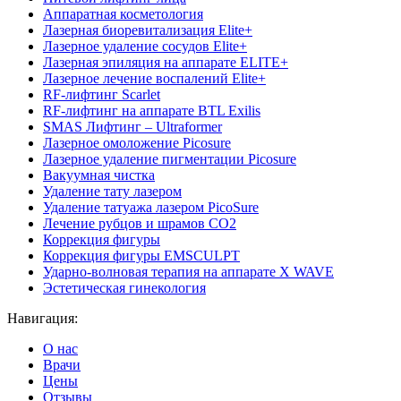
Аппаратная косметология
Лазерная биоревитализация Elite+
Лазерное удаление сосудов Elite+
Лазерная эпиляция на аппарате ELITE+
Лазерное лечение воспалений Elite+
RF-лифтинг Scarlet
RF-лифтинг на аппарате BTL Exilis
SMAS Лифтинг – Ultraformer
Лазерное омоложение Picosure
Лазерное удаление пигментации Picosure
Вакуумная чистка
Удаление тату лазером
Удаление татуажа лазером PicoSure
Лечение рубцов и шрамов CO2
Коррекция фигуры
Коррекция фигуры EMSCULPT
Ударно-волновая терапия на аппарате X WAVE
Эстетическая гинекология
Навигация:
О нас
Врачи
Цены
Отзывы