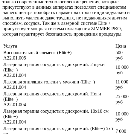
только современные технологические решения, которые
присутствуют в данных аппаратах позволяют специалистам
нашего центра подобрать параметры строго индивидуально и
выполнять удаление даже трудных, не поддающихся другим
способам, сосудов. Так же в лазерной системе Elite +
присутствует мощная система охлаждения ZIMMER PRO,
которая гарантирует безопасность проведения процедуры.
Услуга
Цена
Воспалительный элемент (Elite+)
500
A22.01.005
руб
Лазерная терапия сосудистых дисхромий. 2 щеки
10 000
(Elite+)
руб
A22.01.004
Лазерная эпиляция голени у мужчин (Elite+)
11 000
A22.01.004
руб
Лазерная терапия сосудистых дисхромий. Ноги
25 000
(Elite+)
руб
A22.01.004
Лазерная терапия сосудистых дисхромий. 10х10 см
10 000
(Elite+)
руб
A22.01.004
Лазерная терапия сосудистых дисхромий. (Elite+) 5х5
7 000
см