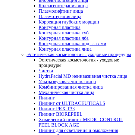
Биоревитализация лица
Коллагенотерапия лица
Плазмолифтинг лица
Плазмотерапия лица
Коррекция глубоких морщин
Контурная пластика
Контурная пластика губ
Контурная пластика лба
Контурная пластика под глазами
Контурная пластика лица
Эстетическая косметология - уходовые процедуры
Эстетическая косметология - уходовые
процедуры
Чистка
HydraFacial MD неинвазивная чистка лица
Ультразвуковая чистка лица
Комбинированная чистка лица
Механическая чистка лица
Пилинг
Пилинг от ULTRACEUTICALS
Пилинг PRX T33
Пилинг BIOREPEEL
Химический пилинг MEDIC CONTROL
PEEL BLOCK AGE
Пилинг для осветления и омоложения