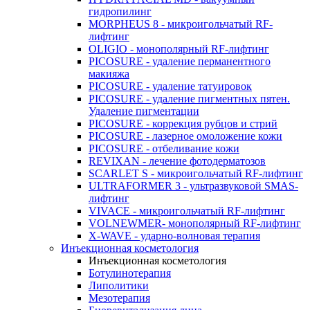
гидропилинг
MORPHEUS 8 - микроигольчатый RF-
лифтинг
OLIGIO - монополярный RF-лифтинг
PICOSURE - удаление перманентного
макияжа
PICOSURE - удаление татуировок
PICOSURE - удаление пигментных пятен.
Удаление пигментации
PICOSURE - коррекция рубцов и стрий
PICOSURE - лазерное омоложение кожи
PICOSURE - отбеливание кожи
REVIXAN - лечение фотодерматозов
SCARLET S - микроигольчатый RF-лифтинг
ULTRAFORMER 3 - ультразвуковой SMAS-
лифтинг
VIVACE - микроигольчатый RF-лифтинг
VOLNEWMER- монополярный RF-лифтинг
X-WAVE - ударно-волновая терапия
Инъекционная косметология
Инъекционная косметология
Ботулинотерапия
Липолитики
Мезотерапия