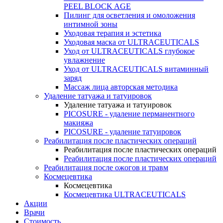
PEEL BLOCK AGE
Пилинг для осветления и омоложения
интимной зоны
Уходовая терапия и эстетика
Уходовая маска от ULTRACEUTICALS
Уход от ULTRACEUTICALS глубокое
увлажнение
Уход от ULTRACEUTICALS витаминный
заряд
Массаж лица авторская методика
Удаление татуажа и татуировок
Удаление татуажа и татуировок
PICOSURE - удаление перманентного
макияжа
PICOSURE - удаление татуировок
Реабилитация после пластических операций
Реабилитация после пластических операций
Реабилитация после пластических операций
Реабилитация после ожогов и травм
Космецевтика
Космецевтика
Космецевтика ULTRACEUTICALS
Акции
Врачи
Стоимость