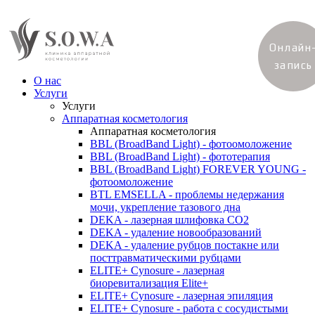
Онлайн
запись
О нас
Услуги
Услуги
Аппаратная косметология
Аппаратная косметология
BBL (BroadBand Light) - фотоомоложение
BBL (BroadBand Light) - фототерапия
BBL (BroadBand Light) FOREVER YOUNG -
фотоомоложение
BTL EMSELLA - проблемы недержания
мочи, укрепление тазового дна
DEKA - лазерная шлифовка CO2
DEKA - удаление новообразований
DEKA - удаление рубцов постакне или
посттравматическими рубцами
ELITE+ Cynosure - лазерная
биоревитализация Elite+
ELITE+ Cynosure - лазерная эпиляция
ELITE+ Cynosure - работа с сосудистыми