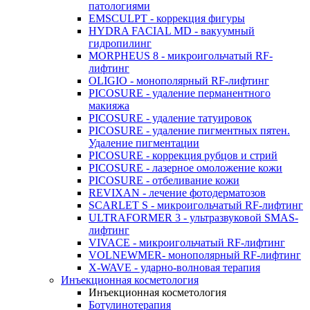
патологиями
EMSCULPT - коррекция фигуры
HYDRA FACIAL MD - вакуумный
гидропилинг
MORPHEUS 8 - микроигольчатый RF-
лифтинг
OLIGIO - монополярный RF-лифтинг
PICOSURE - удаление перманентного
макияжа
PICOSURE - удаление татуировок
PICOSURE - удаление пигментных пятен.
Удаление пигментации
PICOSURE - коррекция рубцов и стрий
PICOSURE - лазерное омоложение кожи
PICOSURE - отбеливание кожи
REVIXAN - лечение фотодерматозов
SCARLET S - микроигольчатый RF-лифтинг
ULTRAFORMER 3 - ультразвуковой SMAS-
лифтинг
VIVACE - микроигольчатый RF-лифтинг
VOLNEWMER- монополярный RF-лифтинг
X-WAVE - ударно-волновая терапия
Инъекционная косметология
Инъекционная косметология
Ботулинотерапия