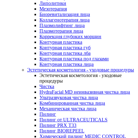
Липолитики
Мезотерапия
Биоревитализация лица
Коллагенотерапия лица
Плазмолифтинг лица
Плазмотерапия лица
Коррекция глубоких морщин
Контурная пластика
Контурная пластика губ
Контурная пластика лба
Контурная пластика под глазами
Контурная пластика лица
Эстетическая косметология - уходовые процедуры
Эстетическая косметология - уходовые
процедуры
Чистка
HydraFacial MD неинвазивная чистка лица
Ультразвуковая чистка лица
Комбинированная чистка лица
Механическая чистка лица
Пилинг
Пилинг от ULTRACEUTICALS
Пилинг PRX T33
Пилинг BIOREPEEL
Химический пилинг MEDIC CONTROL