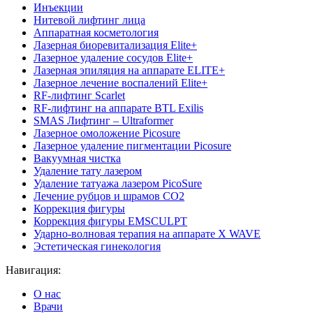
Инъекции
Нитевой лифтинг лица
Аппаратная косметология
Лазерная биоревитализация Elite+
Лазерное удаление сосудов Elite+
Лазерная эпиляция на аппарате ELITE+
Лазерное лечение воспалений Elite+
RF-лифтинг Scarlet
RF-лифтинг на аппарате BTL Exilis
SMAS Лифтинг – Ultraformer
Лазерное омоложение Picosure
Лазерное удаление пигментации Picosure
Вакуумная чистка
Удаление тату лазером
Удаление татуажа лазером PicoSure
Лечение рубцов и шрамов CO2
Коррекция фигуры
Коррекция фигуры EMSCULPT
Ударно-волновая терапия на аппарате X WAVE
Эстетическая гинекология
Навигация:
О нас
Врачи