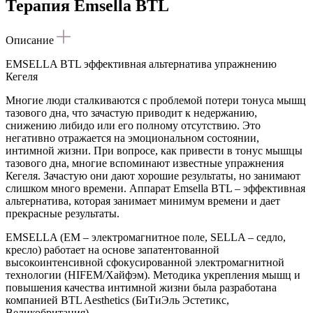
Терапия Emsella BTL
Описание
EMSELLA BTL эффективная альтернатива упражнению
Кегеля
Многие люди сталкиваются с проблемой потери тонуса мышц
тазового дна, что зачастую приводит к недержанию,
снижению либидо или его полному отсутствию. Это
негативно отражается на эмоциональном состоянии,
интимной жизни. При вопросе, как привести в тонус мышцы
тазового дна, многие вспоминают известные упражнения
Кегеля. Зачастую они дают хорошие результаты, но занимают
слишком много времени. Аппарат Emsella BTL – эффективная
альтернатива, которая занимает минимум времени и дает
прекрасные результаты.
EMSELLA (EM – электромагнитное поле, SELLA – седло,
кресло) работает на основе запатентованной
высокоинтенсивной сфокусированной электромагнитной
технологии (HIFEM/Хайфэм). Методика укрепления мышц и
повышения качества интимной жизни была разработана
компанией BTL Aesthetics (БиТиЭль Эстетикс,
Великобритания).