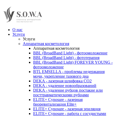
О нас
Услуги
Услуги
Аппаратная косметология
Аппаратная косметология
BBL (BroadBand Light) - фотоомоложение
BBL (BroadBand Light) - фототерапия
BBL (BroadBand Light) FOREVER YOUNG -
фотоомоложение
BTL EMSELLA - проблемы недержания
мочи, укрепление тазового дна
DEKA - лазерная шлифовка CO2
DEKA - удаление новообразований
DEKA - удаление рубцов постакне или
посттравматическими рубцами
ELITE+ Cynosure - лазерная
биоревитализация Elite+
ELITE+ Cynosure - лазерная эпиляция
ELITE+ Cynosure - работа с сосудистыми