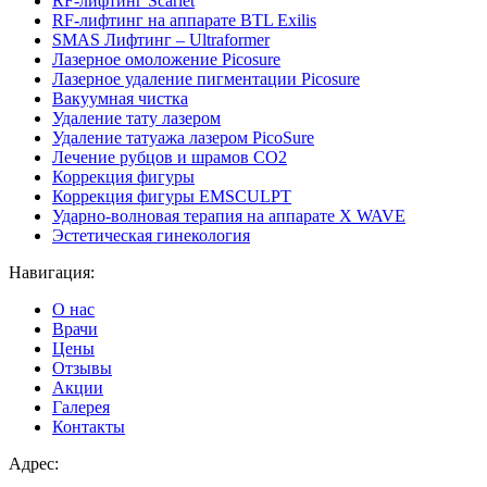
RF-лифтинг Scarlet
RF-лифтинг на аппарате BTL Exilis
SMAS Лифтинг – Ultraformer
Лазерное омоложение Picosure
Лазерное удаление пигментации Picosure
Вакуумная чистка
Удаление тату лазером
Удаление татуажа лазером PicoSure
Лечение рубцов и шрамов CO2
Коррекция фигуры
Коррекция фигуры EMSCULPT
Ударно-волновая терапия на аппарате X WAVE
Эстетическая гинекология
Навигация:
О нас
Врачи
Цены
Отзывы
Акции
Галерея
Контакты
Адрес: