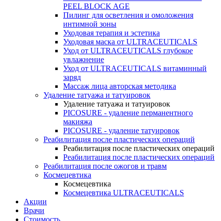
PEEL BLOCK AGE
Пилинг для осветления и омоложения
интимной зоны
Уходовая терапия и эстетика
Уходовая маска от ULTRACEUTICALS
Уход от ULTRACEUTICALS глубокое
увлажнение
Уход от ULTRACEUTICALS витаминный
заряд
Массаж лица авторская методика
Удаление татуажа и татуировок
Удаление татуажа и татуировок
PICOSURE - удаление перманентного
макияжа
PICOSURE - удаление татуировок
Реабилитация после пластических операций
Реабилитация после пластических операций
Реабилитация после пластических операций
Реабилитация после ожогов и травм
Космецевтика
Космецевтика
Космецевтика ULTRACEUTICALS
Акции
Врачи
Стоимость