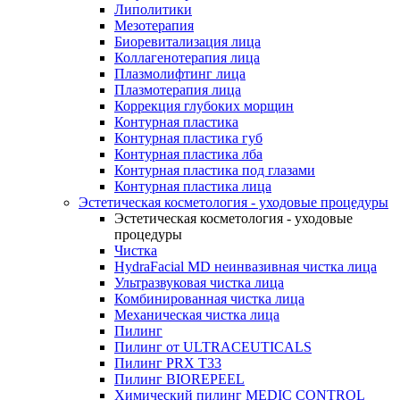
Липолитики
Мезотерапия
Биоревитализация лица
Коллагенотерапия лица
Плазмолифтинг лица
Плазмотерапия лица
Коррекция глубоких морщин
Контурная пластика
Контурная пластика губ
Контурная пластика лба
Контурная пластика под глазами
Контурная пластика лица
Эстетическая косметология - уходовые процедуры
Эстетическая косметология - уходовые
процедуры
Чистка
HydraFacial MD неинвазивная чистка лица
Ультразвуковая чистка лица
Комбинированная чистка лица
Механическая чистка лица
Пилинг
Пилинг от ULTRACEUTICALS
Пилинг PRX T33
Пилинг BIOREPEEL
Химический пилинг MEDIC CONTROL