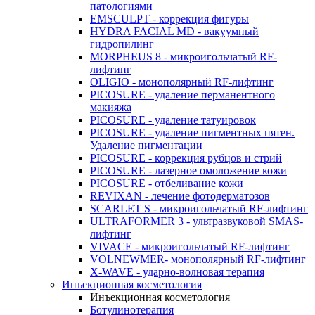
патологиями
EMSCULPT - коррекция фигуры
HYDRA FACIAL MD - вакуумный
гидропилинг
MORPHEUS 8 - микроигольчатый RF-
лифтинг
OLIGIO - монополярный RF-лифтинг
PICOSURE - удаление перманентного
макияжа
PICOSURE - удаление татуировок
PICOSURE - удаление пигментных пятен.
Удаление пигментации
PICOSURE - коррекция рубцов и стрий
PICOSURE - лазерное омоложение кожи
PICOSURE - отбеливание кожи
REVIXAN - лечение фотодерматозов
SCARLET S - микроигольчатый RF-лифтинг
ULTRAFORMER 3 - ультразвуковой SMAS-
лифтинг
VIVACE - микроигольчатый RF-лифтинг
VOLNEWMER- монополярный RF-лифтинг
X-WAVE - ударно-волновая терапия
Инъекционная косметология
Инъекционная косметология
Ботулинотерапия