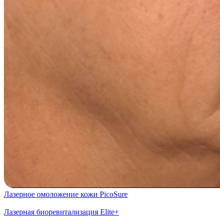
Лазерное омоложение кожи PicoSure
Лазерная биоревитализация Elite+