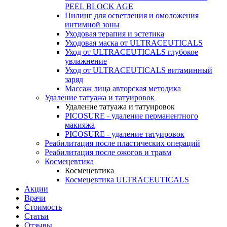
PEEL BLOCK AGE
Пилинг для осветления и омоложения
интимной зоны
Уходовая терапия и эстетика
Уходовая маска от ULTRACEUTICALS
Уход от ULTRACEUTICALS глубокое
увлажнение
Уход от ULTRACEUTICALS витаминный
заряд
Массаж лица авторская методика
Удаление татуажа и татуировок
Удаление татуажа и татуировок
PICOSURE - удаление перманентного
макияжа
PICOSURE - удаление татуировок
Реабилитация после пластических операций
Реабилитация после ожогов и травм
Космецевтика
Космецевтика
Космецевтика ULTRACEUTICALS
Акции
Врачи
Стоимость
Статьи
Отзывы