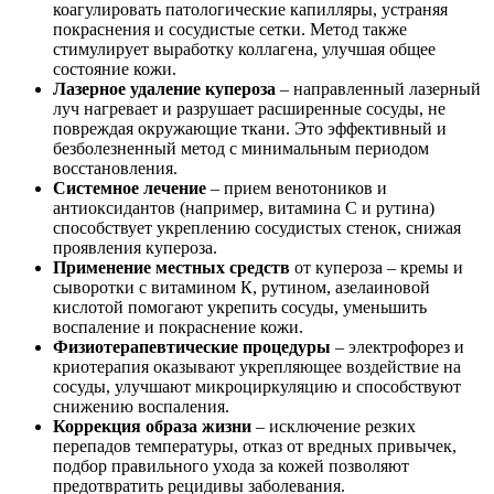
коагулировать патологические капилляры, устраняя
покраснения и сосудистые сетки. Метод также
стимулирует выработку коллагена, улучшая общее
состояние кожи.
Лазерное удаление купероза
– направленный лазерный
луч нагревает и разрушает расширенные сосуды, не
повреждая окружающие ткани. Это эффективный и
безболезненный метод с минимальным периодом
восстановления.
Системное лечение
– прием венотоников и
антиоксидантов (например, витамина С и рутина)
способствует укреплению сосудистых стенок, снижая
проявления купероза.
Применение местных средств
от купероза – кремы и
сыворотки с витамином К, рутином, азелаиновой
кислотой помогают укрепить сосуды, уменьшить
воспаление и покраснение кожи.
Физиотерапевтические процедуры
– электрофорез и
криотерапия оказывают укрепляющее воздействие на
сосуды, улучшают микроциркуляцию и способствуют
снижению воспаления.
Коррекция образа жизни
– исключение резких
перепадов температуры, отказ от вредных привычек,
подбор правильного ухода за кожей позволяют
предотвратить рецидивы заболевания.