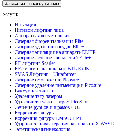
Записаться на консультацию
Услуги:
Инъекции
Нитевой лифтинг лица
Аппаратная косметология
Лазерная биоревитализация Elite+
Лазерное удаление сосудов Elite+
Лазерная эпиляция на аппарате ELITE+
Лазерное лечение воспалений Elite+
RF-лифтинг Scarlet
RF-лифтинг на аппарате BTL Exilis
SMAS Лифтинг – Ultraformer
Лазерное омоложение Picosure
Лазерное удаление пигментации Picosure
Вакуумная чистка
Удаление тату лазером
Удаление татуажа лазером PicoSure
Лечение рубцов и шрамов CO2
Коррекция фигуры
Коррекция фигуры EMSCULPT
Ударно-волновая терапия на аппарате X WAVE
Эстетическая гинекология