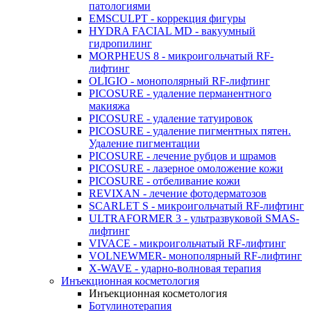
патологиями
EMSCULPT - коррекция фигуры
HYDRA FACIAL MD - вакуумный
гидропилинг
MORPHEUS 8 - микроигольчатый RF-
лифтинг
OLIGIO - монополярный RF-лифтинг
PICOSURE - удаление перманентного
макияжа
PICOSURE - удаление татуировок
PICOSURE - удаление пигментных пятен.
Удаление пигментации
PICOSURE - лечение рубцов и шрамов
PICOSURE - лазерное омоложение кожи
PICOSURE - отбеливание кожи
REVIXAN - лечение фотодерматозов
SCARLET S - микроигольчатый RF-лифтинг
ULTRAFORMER 3 - ультразвуковой SMAS-
лифтинг
VIVACE - микроигольчатый RF-лифтинг
VOLNEWMER- монополярный RF-лифтинг
X-WAVE - ударно-волновая терапия
Инъекционная косметология
Инъекционная косметология
Ботулинотерапия