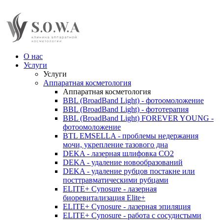
О нас
Услуги
Услуги
Аппаратная косметология
Аппаратная косметология
BBL (BroadBand Light) - фотоомоложение
BBL (BroadBand Light) - фототерапия
BBL (BroadBand Light) FOREVER YOUNG -
фотоомоложение
BTL EMSELLA - проблемы недержания
мочи, укрепление тазового дна
DEKA - лазерная шлифовка CO2
DEKA - удаление новообразований
DEKA - удаление рубцов постакне или
посттравматическими рубцами
ELITE+ Cynosure - лазерная
биоревитализация Elite+
ELITE+ Cynosure - лазерная эпиляция
ELITE+ Cynosure - работа с сосудистыми