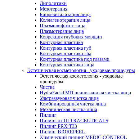
Липолитики
Мезотерапия
Биоревитализация лица
Коллагенотерапия лица
Плазмолифтинг лица
Плазмотерапия лица
Коррекция глубоких морщин
Контурная пластика
Контурная пластика губ
Контурная пластика лба
Контурная пластика под глазами
Контурная пластика лица
Эстетическая косметология - уходовые процедуры
Эстетическая косметология - уходовые
процедуры
Чистка
HydraFacial MD неинвазивная чистка лица
Ультразвуковая чистка лица
Комбинированная чистка лица
Механическая чистка лица
Пилинг
Пилинг от ULTRACEUTICALS
Пилинг PRX T33
Пилинг BIOREPEEL
Химический пилинг MEDIC CONTROL