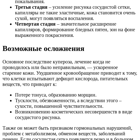
покалывания.
Третья стадия
– усиление рисунка сосудистой сетки,
капилляры не такие эластичные, кожа становится очень
сухой, могут появляться воспаления.
Четвертая стадия
– значительное расширение
капилляров, формирование бледных пятен, зон на фоне
выраженного покраснения.
Возможные осложнения
Основное последствие купероза, лечение когда не
проводилось или было неправильным, — ускоренное
старение кожи. Ухудшенное кровообращение приводит к тому,
что клетки испытывают дефицит кислорода, питательных
веществ, что приводит к:
Потере тонуса, образованию морщин.
Тусклости, обезвоженности, а вследствии этого –
сухости, повышенной чувствительности.
Возникновению косметических несовершенств в виде
сосудистого рисунка.
Также он может быть признаком гормональных нарушений,
проблем с метаболизмом, обменом веществ, заболеваний
печени. Если сосудистая сетка появляется резко и в большом