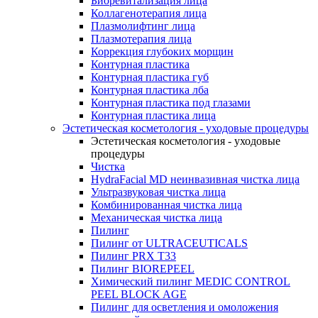
Биоревитализация лица
Коллагенотерапия лица
Плазмолифтинг лица
Плазмотерапия лица
Коррекция глубоких морщин
Контурная пластика
Контурная пластика губ
Контурная пластика лба
Контурная пластика под глазами
Контурная пластика лица
Эстетическая косметология - уходовые процедуры
Эстетическая косметология - уходовые
процедуры
Чистка
HydraFacial MD неинвазивная чистка лица
Ультразвуковая чистка лица
Комбинированная чистка лица
Механическая чистка лица
Пилинг
Пилинг от ULTRACEUTICALS
Пилинг PRX T33
Пилинг BIOREPEEL
Химический пилинг MEDIC CONTROL
PEEL BLOCK AGE
Пилинг для осветления и омоложения